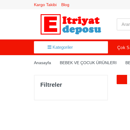
Kargo Takibi
Blog
Kategoriler
Çok S
AGDA VE EPILASYON
Anasayfa
BEBEK VE ÇOCUK ÜRÜNLERI
B
AGIZ BAKIM
ANASAYFA
Filtreler
ANNE HAMILE ÜRÜNLERI
AGIZLIK FILTRE
AYAK BAKIMI
BEBEK VE ÇOCUK ÜRÜNLERI