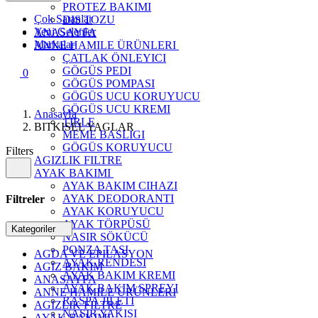
PROTEZ BAKIMI
Çok Satanlar
DIS TOZU
Yeni Gelenler
ANASAYFA
Markalar
ANNE HAMILE ÜRÜNLERI
ÇATLAK ÖNLEYICI
GÖGÜS PEDI
0
GÖGÜS POMPASI
GÖGÜS UCU KORUYUCU
GÖGÜS UCU KREMI
Anasayfa
TIRLE
BITKISEL YAGLAR
MEME BASLIGI
GÖGÜS KORUYUCU
Filters
AGIZLIK FILTRE
AYAK BAKIMI
AYAK BAKIM CIHAZI
AYAK DEODORANTI
Filtreler
AYAK KORUYUCU
AYAK TÖRPÜSÜ
Kategoriler
NASIR SÖKÜCÜ
PONZA TASI
AGDA VE EPILASYON
AYAK RENDESI
AGIZ BAKIM
AYAK BAKIM KREMI
ANASAYFA
AYAK BAKIM SPREYI
ANNE HAMILE ÜRÜNLERI
RASPA JILETI
AGIZLIK FILTRE
NASIR YAKISI
AYAK BAKIMI