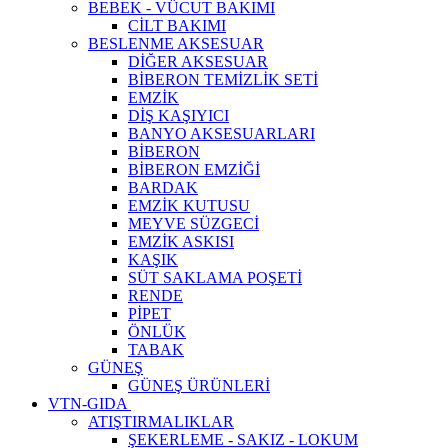
BEBEK - VÜCUT BAKIMI
CİLT BAKIMI
BESLENME AKSESUAR
DİĞER AKSESUAR
BİBERON TEMİZLİK SETİ
EMZİK
DİŞ KAŞIYICI
BANYO AKSESUARLARI
BİBERON
BİBERON EMZİĞİ
BARDAK
EMZİK KUTUSU
MEYVE SÜZGECİ
EMZİK ASKISI
KAŞIK
SÜT SAKLAMA POŞETİ
RENDE
PİPET
ÖNLÜK
TABAK
GÜNEŞ
GÜNEŞ ÜRÜNLERİ
VTN-GIDA
ATIŞTIRMALIKLAR
ŞEKERLEME - SAKIZ - LOKUM