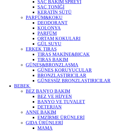
SAÇ BAKIM SPREYİ
SAÇ TONİĞİ
KERATİN SÜTÜ
PARFÜM&KOKU
DEODORANT
KOLONYA
PARFÜM
ORTAM KOKULARI
GÜL SUYU
ERKEK TIRAŞ
TIRAŞ MAKİNE&BIÇAK
TIRAŞ BAKIM
GÜNEŞ&BRONZLAŞMA
GÜNEŞ KORUYUCULAR
BRONZLAŞTIRICILAR
GÜNEŞSİZ BRONZLAŞTIRICILAR
BEBEK
BEZ BANYO BAKIM
BEZ VE HİJYEN
BANYO VE TUVALET
DETERJAN
ANNE BAKIM
EMZİRME ÜRÜNLERİ
GIDA ÜRÜNLERİ
MAMA