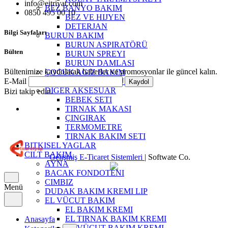
info@eitriyat.com
BEZ BANYO BAKIM
0850 495 00 10
BEZ VE HIJYEN
DETERJAN
Bilgi Sayfaları
BURUN BAKIM
BURUN ASPIRATÖRÜ
Bülten
BURUN SPREYI
BURUN DAMLASI
Bültenimize kaydolarak haberler ve promosyonlar ile güncel kalın.
ÇOCUK AGIZ BAKIM
ÇOCUK GÜNES ÜRÜNLERI
E-Mail
Kaydol
DIGER AKSESUAR
Bizi takip edin.
BEBEK SETI
TIRNAK MAKASI
ÇINGIRAK
TERMOMETRE
TIRNAK BAKIM SETI
BITKISEL YAGLAR
CILT BAKIM
Gelişmiş E-Ticaret Sistemleri
| Softwate Co.
AYNA
BACAK FONDOTENI
CIMBIZ
Menü
DUDAK BAKIM KREMI LIP
EL VÜCUT BAKIM
EL BAKIM KREMI
EL TIRNAK BAKIM KREMI
Anasayfa
EL VÜCUT BAKIM KREMI