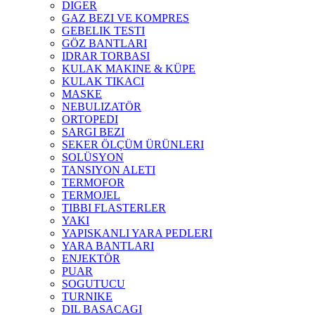
DIGER
GAZ BEZI VE KOMPRES
GEBELIK TESTI
GÖZ BANTLARI
IDRAR TORBASI
KULAK MAKINE & KÜPE
KULAK TIKACI
MASKE
NEBULIZATÖR
ORTOPEDI
SARGI BEZI
SEKER ÖLÇÜM ÜRÜNLERI
SOLÜSYON
TANSIYON ALETI
TERMOFOR
TERMOJEL
TIBBI FLASTERLER
YAKI
YAPISKANLI YARA PEDLERI
YARA BANTLARI
ENJEKTÖR
PUAR
SOGUTUCU
TURNIKE
DIL BASACAGI