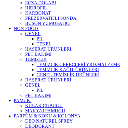
ECZA DOLABI
HIDROFIL
KARBONAT
PREZERVATIFLI SONDA
BUSON YUMUSATICI
NON FOOD
GENEL
PIL
TEKEL
HASERAT ÜRÜNLERI
PET BAKIMI
TEMIZLIK
TEMİZLİK GEREÇLERİ YRD.MALZEME
TEMİZLİK KAĞIT ÜRÜNLERİ
GENEL TEMİZLİK ÜRÜNLERİ
HAŞERAT ÜRÜNLERİ
GENEL
PİL
PET BAKIMI
PAMUK
KULAK ÇUBUGU
MAKYAJ PAMUGU
PARFÜM & KOKU & KOLONYA
DEO NATUREL SPREY
DEODORANT