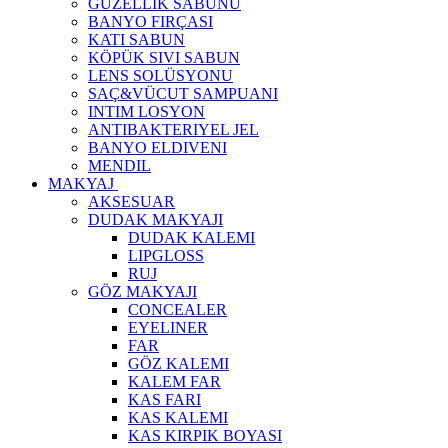
GÜZELLIK SABUNU
BANYO FIRÇASI
KATI SABUN
KÖPÜK SIVI SABUN
LENS SOLÜSYONU
SAÇ&VÜCUT SAMPUANI
INTIM LOSYON
ANTIBAKTERIYEL JEL
BANYO ELDIVENI
MENDIL
MAKYAJ
AKSESUAR
DUDAK MAKYAJI
DUDAK KALEMI
LIPGLOSS
RUJ
GÖZ MAKYAJI
CONCEALER
EYELINER
FAR
GÖZ KALEMI
KALEM FAR
KAS FARI
KAS KALEMI
KAS KIRPIK BOYASI