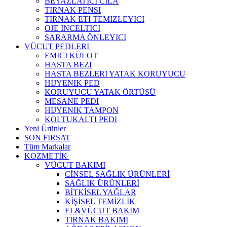
BEYAZLATICI CILA
TIRNAK PENSI
TIRNAK ETI TEMIZLEYICI
OJE INCELTICI
SARARMA ÖNLEYICI
VÜCUT PEDLERI
EMICI KÜLOT
HASTA BEZI
HASTA BEZLERI YATAK KORUYUCU
HIJYENIK PED
KORUYUCU YATAK ÖRTÜSÜ
MESANE PEDI
HIJYENIK TAMPON
KOLTUKALTI PEDI
Yeni Ürünler
SON FIRSAT
Tüm Markalar
KOZMETİK
VÜCUT BAKIMI
CİNSEL SAĞLIK ÜRÜNLERİ
SAĞLIK ÜRÜNLERİ
BİTKİSEL YAĞLAR
KİŞİSEL TEMİZLİK
EL&VÜCUT BAKIM
TIRNAK BAKIMI