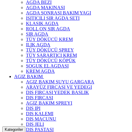
AGDA BEZI
AGDA MAKINASI
AGDA SONRASI BAKIM YAGI
ISITICILI SIR AGDA SETI
KLASIK AGDA
ROLL ON SIR AGDA
SIR AGDA
TÜY DÖKÜCÜ KREM
ILIK AGDA
TÜY DÖKÜCÜ SPREY
TÜY SARARTICI KREM
TÜY DÖKÜCÜ KÖPÜK
SOGUK EL AGDASI
KREM AGDA
AGIZ BAKIM
AGIZ BAKIM SUYU GARGARA
ARAYÜZ FIRÇASI VE YEDEGI
DIS FIRÇASI YEDEK BASLIK
DIS FIRÇASI
AGIZ BAKIM SPREYI
DIS IPI
DIS KALEMI
DIS MACUNU
DIS JELI
DIS PASTASI
Kategoriler