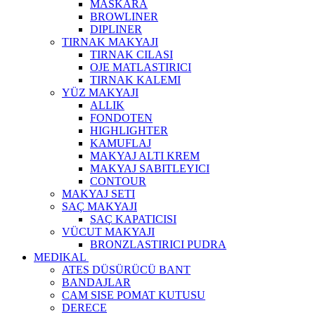
MASKARA
BROWLINER
DIPLINER
TIRNAK MAKYAJI
TIRNAK CILASI
OJE MATLASTIRICI
TIRNAK KALEMI
YÜZ MAKYAJI
ALLIK
FONDOTEN
HIGHLIGHTER
KAMUFLAJ
MAKYAJ ALTI KREM
MAKYAJ SABITLEYICI
CONTOUR
MAKYAJ SETI
SAÇ MAKYAJI
SAÇ KAPATICISI
VÜCUT MAKYAJI
BRONZLASTIRICI PUDRA
MEDIKAL
ATES DÜSÜRÜCÜ BANT
BANDAJLAR
CAM SISE POMAT KUTUSU
DERECE