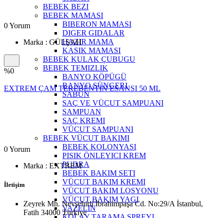
Yeni Ürünler
BEBEK BEZI
SON FIRSAT
BEBEK MAMASI
Tüm Markalar
BIBERON MAMASI
0 Yorum
KOZMETİK
DIGER GIDALAR
BEBEK
HAZIR MAMA
Marka : GÜLŞAH
VTN-GIDA
KASIK MAMASI
BEBEK KULAK ÇUBUGU
BEBEK TEMIZLIK
%0
BANYO KÖPÜGÜ
BANYO SÜNGERI
EXTREM ÇAM TEREBENTİN ESANSI 50 ML
SABUN
SAÇ VE VÜCUT SAMPUANI
SAMPUAN
SAÇ KREMI
VÜCUT SAMPUANI
BEBEK VÜCUT BAKIMI
BEBEK KOLONYASI
0 Yorum
PISIK ÖNLEYICI KREM
PUDRA
Marka : EXTREM
BEBEK BAKIM SETI
VÜCUT BAKIM KREMI
İletişim
VÜCUT BAKIM LOSYONU
VÜCUT BAKIM YAGI
Zeyrek Mh. Nevşehirli İbrahimpaşa Cd. No:29/A İstanbul,
VAZELIN
Fatih 34000 Türkiye
KOLAY TARAMA SPREYI