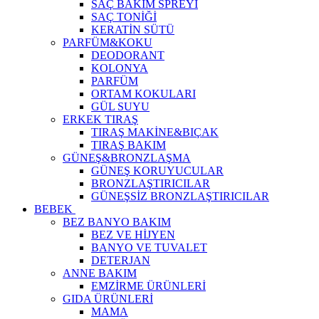
SAÇ BAKIM SPREYİ
SAÇ TONİĞİ
KERATİN SÜTÜ
PARFÜM&KOKU
DEODORANT
KOLONYA
PARFÜM
ORTAM KOKULARI
GÜL SUYU
ERKEK TIRAŞ
TIRAŞ MAKİNE&BIÇAK
TIRAŞ BAKIM
GÜNEŞ&BRONZLAŞMA
GÜNEŞ KORUYUCULAR
BRONZLAŞTIRICILAR
GÜNEŞSİZ BRONZLAŞTIRICILAR
BEBEK
BEZ BANYO BAKIM
BEZ VE HİJYEN
BANYO VE TUVALET
DETERJAN
ANNE BAKIM
EMZİRME ÜRÜNLERİ
GIDA ÜRÜNLERİ
MAMA