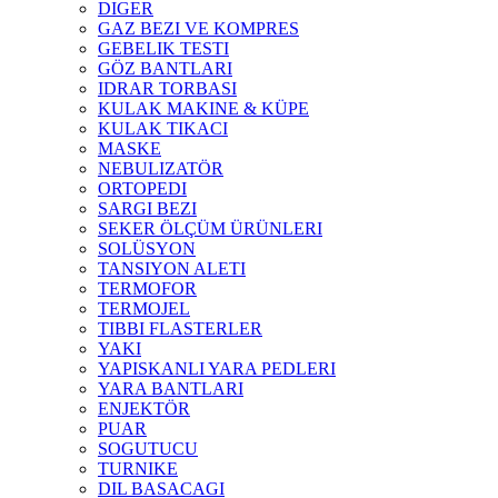
DIGER
GAZ BEZI VE KOMPRES
GEBELIK TESTI
GÖZ BANTLARI
IDRAR TORBASI
KULAK MAKINE & KÜPE
KULAK TIKACI
MASKE
NEBULIZATÖR
ORTOPEDI
SARGI BEZI
SEKER ÖLÇÜM ÜRÜNLERI
SOLÜSYON
TANSIYON ALETI
TERMOFOR
TERMOJEL
TIBBI FLASTERLER
YAKI
YAPISKANLI YARA PEDLERI
YARA BANTLARI
ENJEKTÖR
PUAR
SOGUTUCU
TURNIKE
DIL BASACAGI