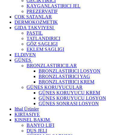
GECIKTIRICI
KAYGANLASTIRICI JEL
PREZERVATIF
ÇOK SATANLAR
DERMOKOZMETIK
GIDA TAKVIYESI
PASTIL
TATLANDIRICI
GÖZ SAGLIGI
EKLEM SAGLIGI
ELDIVEN
GÜNES
BRONZLASTIRICILAR
BRONZLASTIRICI LOSYON
BRONZLASTIRICI YAG
BRONZLASTIRICI KREM
GÜNES KORUYUCULAR
GÜNES KORUYUCU KREM
GÜNES KORUYUCU LOSYON
GÜNES SONRASI LOSYON
Ithal Ürünler
KIRTASIYE
KISISEL BAKIM
BANYO LIFI
DUS JELI