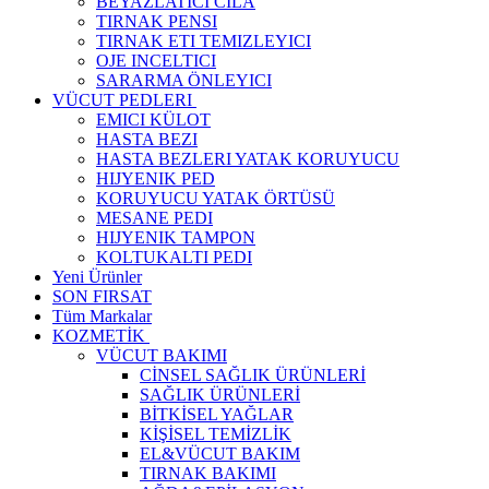
BEYAZLATICI CILA
TIRNAK PENSI
TIRNAK ETI TEMIZLEYICI
OJE INCELTICI
SARARMA ÖNLEYICI
VÜCUT PEDLERI
EMICI KÜLOT
HASTA BEZI
HASTA BEZLERI YATAK KORUYUCU
HIJYENIK PED
KORUYUCU YATAK ÖRTÜSÜ
MESANE PEDI
HIJYENIK TAMPON
KOLTUKALTI PEDI
Yeni Ürünler
SON FIRSAT
Tüm Markalar
KOZMETİK
VÜCUT BAKIMI
CİNSEL SAĞLIK ÜRÜNLERİ
SAĞLIK ÜRÜNLERİ
BİTKİSEL YAĞLAR
KİŞİSEL TEMİZLİK
EL&VÜCUT BAKIM
TIRNAK BAKIMI