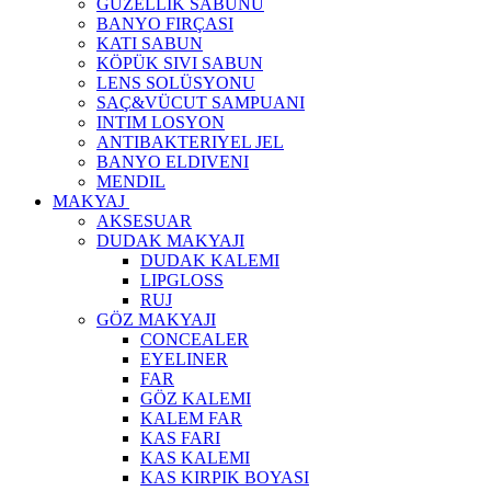
GÜZELLIK SABUNU
BANYO FIRÇASI
KATI SABUN
KÖPÜK SIVI SABUN
LENS SOLÜSYONU
SAÇ&VÜCUT SAMPUANI
INTIM LOSYON
ANTIBAKTERIYEL JEL
BANYO ELDIVENI
MENDIL
MAKYAJ
AKSESUAR
DUDAK MAKYAJI
DUDAK KALEMI
LIPGLOSS
RUJ
GÖZ MAKYAJI
CONCEALER
EYELINER
FAR
GÖZ KALEMI
KALEM FAR
KAS FARI
KAS KALEMI
KAS KIRPIK BOYASI