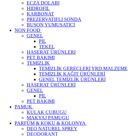
ECZA DOLABI
HIDROFIL
KARBONAT
PREZERVATIFLI SONDA
BUSON YUMUSATICI
NON FOOD
GENEL
PIL
TEKEL
HASERAT ÜRÜNLERI
PET BAKIMI
TEMIZLIK
TEMİZLİK GEREÇLERİ YRD.MALZEME
TEMİZLİK KAĞIT ÜRÜNLERİ
GENEL TEMİZLİK ÜRÜNLERİ
HAŞERAT ÜRÜNLERİ
GENEL
PİL
PET BAKIMI
PAMUK
KULAK ÇUBUGU
MAKYAJ PAMUGU
PARFÜM & KOKU & KOLONYA
DEO NATUREL SPREY
DEODORANT