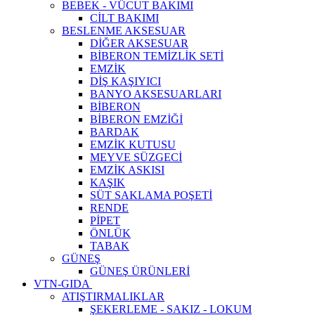
BEBEK - VÜCUT BAKIMI
CİLT BAKIMI
BESLENME AKSESUAR
DİĞER AKSESUAR
BİBERON TEMİZLİK SETİ
EMZİK
DİŞ KAŞIYICI
BANYO AKSESUARLARI
BİBERON
BİBERON EMZİĞİ
BARDAK
EMZİK KUTUSU
MEYVE SÜZGECİ
EMZİK ASKISI
KAŞIK
SÜT SAKLAMA POŞETİ
RENDE
PİPET
ÖNLÜK
TABAK
GÜNEŞ
GÜNEŞ ÜRÜNLERİ
VTN-GIDA
ATIŞTIRMALIKLAR
ŞEKERLEME - SAKIZ - LOKUM