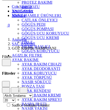
PROTEZ BAKIMI
Çok Satanlar
DIS TOZU
Yeni Gelenler
ANASAYFA
Markalar
ANNE HAMILE ÜRÜNLERI
ÇATLAK ÖNLEYICI
GÖGÜS PEDI
0
GÖGÜS POMPASI
GÖGÜS UCU KORUYUCU
GÖGÜS UCU KREMI
Anasayfa
TIRLE
SAÇ BAKIMI
MEME BASLIGI
GÖZ KIRPIK SAMPUANI
GÖGÜS KORUYUCU
AGIZLIK FILTRE
Filters
AYAK BAKIMI
AYAK BAKIM CIHAZI
AYAK DEODORANTI
AYAK KORUYUCU
Filtreler
AYAK TÖRPÜSÜ
NASIR SÖKÜCÜ
PONZA TASI
AYAK RENDESI
AYAK BAKIM KREMI
AYAK BAKIM SPREYI
RASPA JILETI
Sadece Stoktaki Ürünler
NASIR YAKISI