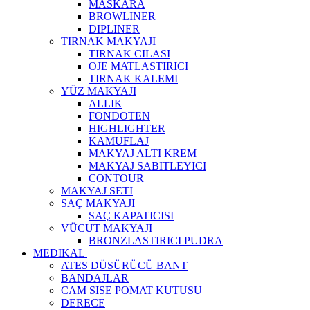
MASKARA
BROWLINER
DIPLINER
TIRNAK MAKYAJI
TIRNAK CILASI
OJE MATLASTIRICI
TIRNAK KALEMI
YÜZ MAKYAJI
ALLIK
FONDOTEN
HIGHLIGHTER
KAMUFLAJ
MAKYAJ ALTI KREM
MAKYAJ SABITLEYICI
CONTOUR
MAKYAJ SETI
SAÇ MAKYAJI
SAÇ KAPATICISI
VÜCUT MAKYAJI
BRONZLASTIRICI PUDRA
MEDIKAL
ATES DÜSÜRÜCÜ BANT
BANDAJLAR
CAM SISE POMAT KUTUSU
DERECE