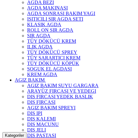
AGDA BEZI
AGDA MAKINASI
AGDA SONRASI BAKIM YAGI
ISITICILI SIR AGDA SETI
KLASIK AGDA
ROLL ON SIR AGDA
SIR AGDA
TÜY DÖKÜCÜ KREM
ILIK AGDA
TÜY DÖKÜCÜ SPREY
TÜY SARARTICI KREM
TÜY DÖKÜCÜ KÖPÜK
SOGUK EL AGDASI
KREM AGDA
AGIZ BAKIM
AGIZ BAKIM SUYU GARGARA
ARAYÜZ FIRÇASI VE YEDEGI
DIS FIRÇASI YEDEK BASLIK
DIS FIRÇASI
AGIZ BAKIM SPREYI
DIS IPI
DIS KALEMI
DIS MACUNU
DIS JELI
DIS PASTASI
Kategoriler