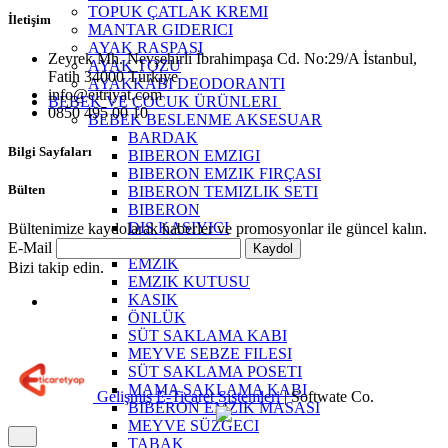
TOPUK ÇATLAK KREMI
İletişim
MANTAR GIDERICI
AYAK RASPASI
Zeyrek Mh. Nevşehirli İbrahimpaşa Cd. No:29/A İstanbul,
AYAK TOZU
Fatih 34000 Türkiye
AYAKKABI DEODORANTI
info@eitriyat.com
BEBEK VE ÇOCUK ÜRÜNLERI
0850 495 00 10
BEBEK BESLENME AKSESUAR
BARDAK
Bilgi Sayfaları
BIBERON EMZIGI
BIBERON EMZIK FIRÇASI
Bülten
BIBERON TEMIZLIK SETI
BIBERON
DIS KASIYICI
Bültenimize kaydolarak haberler ve promosyonlar ile güncel kalın.
EMZIK ASKISI
E-Mail
Kaydol
EMZIK
Bizi takip edin.
EMZIK KUTUSU
KASIK
ÖNLÜK
SÜT SAKLAMA KABI
MEYVE SEBZE FILESI
SÜT SAKLAMA POSETI
MAMA SAKLAMA KABI
Gelişmiş E-Ticaret Sistemleri
| Softwate Co.
BIBERON EMZIK MASASI
MEYVE SÜZGECI
TABAK