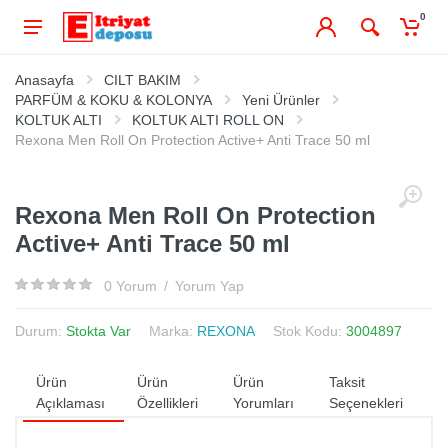
0
Anasayfa
CILT BAKIM
PARFÜM & KOKU & KOLONYA
Yeni Ürünler
KOLTUK ALTI
KOLTUK ALTI ROLL ON
Rexona Men Roll On Protection Active+ Anti Trace 50 ml
Rexona Men Roll On Protection
Active+ Anti Trace 50 ml
0 Yorum
/
Yorum Yap
Durum:
Stokta Var
Marka:
REXONA
Stok Kodu:
3004897
Ürün
Ürün
Ürün
Taksit
Açıklaması
Özellikleri
Yorumları
Seçenekleri