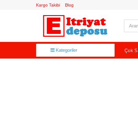
Kargo Takibi
Blog
Kategoriler
Çok S
AGDA VE EPILASYON
AGIZ BAKIM
ANASAYFA
ANNE HAMILE ÜRÜNLERI
AGIZLIK FILTRE
AYAK BAKIMI
BEBEK VE ÇOCUK ÜRÜNLERI