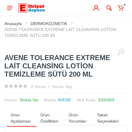
0
Anasayfa
DERMOKOZMETIK
AVENE TOLERANCE EXTREME LAİT CLEANSİNG LOTİON
TEMİZLEME SÜTÜ 200 ML
AVENE TOLERANCE EXTREME
LAİT CLEANSİNG LOTİON
TEMİZLEME SÜTÜ 200 ML
0 Yorum
/
Yorum Yap
Durum:
Stokta Var
Marka:
AVENE
Stok Kodu:
3000969
Ürün
Ürün
Ürün
Taksit
Açıklaması
Özellikleri
Yorumları
Seçenekleri